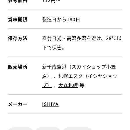
参考価格
712円〜
賞味期限
製造日から180日
保存方法
直射日光・高温多湿を避け、28℃以
下で保管。
販売場所
新千歳空港（スカイショップ小笠
原）
、
札幌エスタ（イシヤショッ
プ）
、
大丸札幌
等
メーカー
ISHIYA