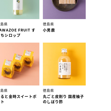
徳島県
徳島県
AWAZOE FRUIT す
小男鹿
だちシロップ
徳島県
徳島県
なると金時スイートポ
丸ごと皮削り 国産柚子
テト
のしぼり酢