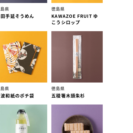
徳島県
徳島県
半田手延そうめん
KAWAZOE FRUIT ゆ
こうシロップ
徳島県
徳島県
阿波和紙のポチ袋
五稜箸木頭朱杉