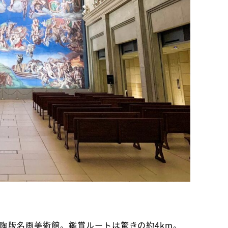
た陶版名画美術館。鑑賞ルートは驚きの約4km。